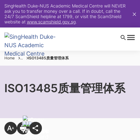
SingHealth Duke-NUS Academic Medical Centre will NEVER
ask you to transfer money over a call. If in doubt, call the
24/7 ScamShield helpline at 1799, or visit the ScamShield
website at
www.scamshield.gov.sg
.
Home
...
ISO13485质量管理体系
ISO13485质量管理体系