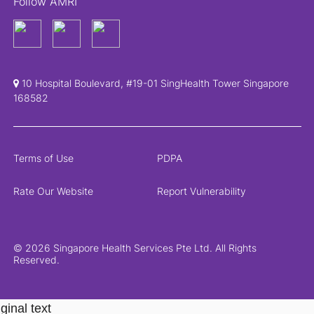
Follow AMRI
10 Hospital Boulevard, #19-01 SingHealth Tower Singapore
168582
Terms of Use
PDPA
Rate Our Website
Report Vulnerability
© 2026 Singapore Health Services Pte Ltd. All Rights
Reserved.
ginal text